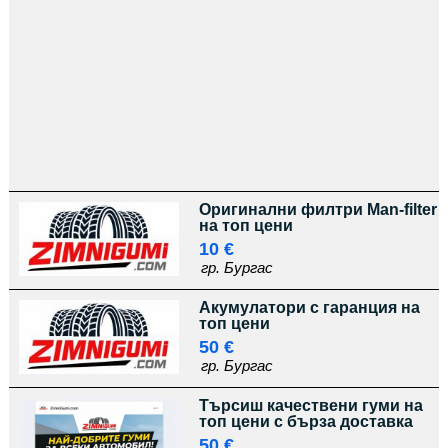
Оригинални филтри Man-filter
на топ цени
10 €
гр. Бургас
Акумулатори с гаранция на
топ цени
50 €
гр. Бургас
Търсиш качествени гуми на
топ цени с бърза доставка
50 €