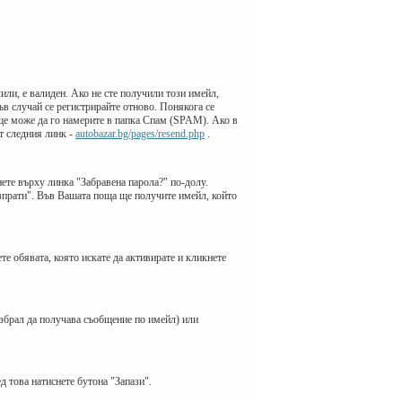
или, е валиден. Ако не сте получили този имейл,
ъв случай се регистрирайте отново. Понякога се
 ще може да го намерите в папка Спам (SPAM). Ако в
т следния линк -
autobazar.bg/pages/resend.php
.
нете върху линка "Забравена парола?" по-долу.
Изпрати". Във Вашата поща ще получите имейл, който
е обявата, която искате да активирате и кликнете
избрал да получава съобщение по имейл) или
 това натиснете бутона "Запази".