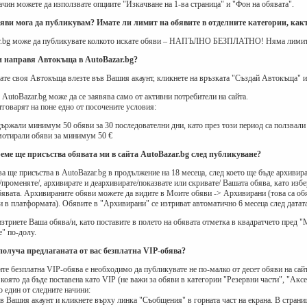
чин можете да използвате опциите "Изкачване на 1-ва страница" и "Фон на обявата".
бяви мога да публикувам? Имате ли лимит на обявите в отделните категории, какт
r.bg може да публикувате колкото искате обяви – НАПЪЛНО БЕЗПЛАТНО! Няма лимит з
си направя Автокъща в AutoBazar.bg?
вате своя Автокъща влезте във Вашия акаунт, кликнете на връзката "Създай Автокъща"
AutoBazar.bg може да се заявява само от активни потребители на сайта.
тговарят на поне едно от посочените условия:
държали минимум 50 обяви за 30 последователни дни, като през този период са ползвали 
мотирали обяви за минимум 50 €
реме ще присъства обявата ми в сайта AutoBazar.bg след публикуване?
а ще присъства в AutoBazar.bg в продължение на 18 месеца, след което ще бъде архивир
/променяте/, архивирате и деархивирате/показвате или скривате/ Вашата обява, като избе
бявата. Архивираните обяви можете да видите в Моите обяви -> Архивирани (това са обяв
и в платформата). Обявите в "Архивирани" се изтриват автоматично 6 месеца след датата
зтриете Ваша обява/и, като поставите в полето на обявата отметка в квадратчето пред "
" по-долу.
 получа предлаганата от вас безплатна VIP-обява?
ите безплатна VIP-обява е необходимо да публикувате не по-малко от десет обяви на сайт
която да бъде поставена като VIP (не важи за обяви в категории "Резервни части", "Акс
о един от следните начини:
ъв Вашия акаунт и кликнете върху линка "Съобщения" в горната част на екрана. В страни