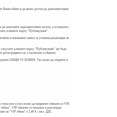
вяте Ваши обяви и да имате достъп до допълнителните
 да попълните задължителните полета, а останалите-
отови, кликнете върху "Публикуване".
активна и повишават шанса за успешна реализация на
а след като кликнете върху "Публикуване" ще бъде
е регистрацията си, а съответно и обявата.
 зададените ОБЩИ УСЛОВИЯ. Тях може да откриете в
 стока или услуга може да направите обявата си VIP,
 обява". VIP-обявите се показват и разглеждат
ане на "VIP обява" е 2,40 € с вкл. ДДС.