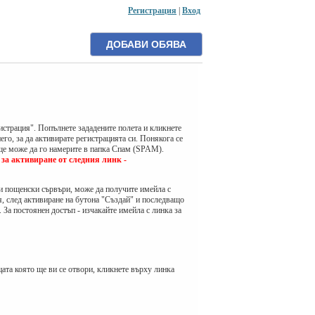
Регистрация
|
Вход
истрация". Попълнете зададените полета и кликнете
го, за да активирате регистрацията си. Понякога се
 ще може да го намерите в папка Спам (SPAM).
за активиране от следния линк -
и пощенски сървъри, може да получите имейла с
я, след активиране на бутона "Създай" и последващо
 За постоянен достъп - изчакайте имейла с линка за
цата която ще ви се отвори, кликнете върху линка