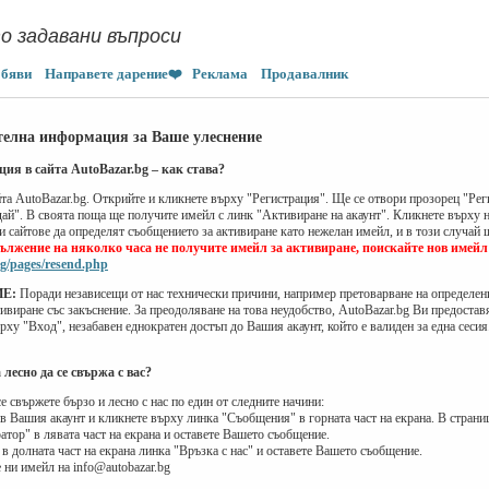
о задавани въпроси
обяви
Направете дарение❤️
Реклама
Продавалник
елна информация за Ваше улеснение
ация в сайта AutoBazar.bg – как става?
йта AutoBazar.bg. Открийте и кликнете върху "Регистрация". Ще се отвори прозорец "Рег
ай". В своята поща ще получите имейл с линк "Активиране на акаунт". Кликнете върху не
и сайтове да определят съобщението за активиране като нежелан имейл, и в този случай
ължение на няколко часа не получите имейл за активиране, поискайте нов имейл 
g/pages/resend.php
Е:
Поради независещи от нас технически причини, например претоварване на определен
тивиране със закъснение. За преодоляване на това неудобство, AutoBazar.bg Ви предостав
рху "Вход", незабавен еднократен достъп до Вашия акаунт, който е валиден за една сесия.
 лесно да се свържа с вас?
е свържете бързо и лесно с нас по един от следните начини:
ъв Вашия акаунт и кликнете върху линка "Съобщения" в горната част на екрана. В страни
тор" в лявата част на екрана и оставете Вашето съобщение.
 в долната част на екрана линка "Връзка с нас" и оставете Вашето съобщение.
 ни имейл на info@autobazar.bg