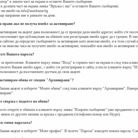
тор" в лявата част на екрана и оставете Вашето съобщение.
 в долната част на екрана линка "Връзка с нас" и оставете Вашето съобщение.
 ни имейл на info@autobazar.bg
ще направим ние в рамките на деня.
да правя ако не получа имейл за активиране?
активиране на акаунт дава възможност да се провери дали имейл адресът, който сте посоч
посоченият при публикуване на обявите или регистрация имейл адрес да е грешен. В так
и сайтове да определят съобщението за активиране като нежелан имейл, и в този случай
 на няколко часа не получите имейл за активиране, поискайте нов имейл за активиране о
ихте Вашата парола?
за притеснение. Кликнете върху линка "Вход" в горната част на екрана и след това клик
полето Вашия имейл адрес, с който сте регистрирани в сайта, и после кликнете върху "
възможност да възстановите достъпа до своя акаунт.
 активирам обява от секция "Архивирани"?
Вашия акаунт и изберете "Моите обяви" след това кликнете върху "Архивирани". Намерет
ивиране".
се свържа с подател на обява?
осто отидете в обявата и кликнете върху линка "Изпрати съобщение" (ако продавачът е 
 някои от другите начини за връзка с продавача (телефонен номер или Skype).
 си сменя паролата?
Вашия акаунт и изберете "Моят профил". В полето "Парола" въведете новата парола. След