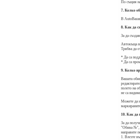
По същия на
7. Колко о
В AutoBaza
8. Как да 
За да създа
Автокъща в 
Трябва да о
* Да са под
* Да са про
9. Колко в
Вашата обяв
редактирате
полето на о
не са видим
Можете да и
маркираните
10. Как да
За да получ
"Обява №", 
направите п
1. Влезте в