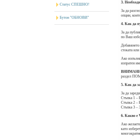
3. Необход
Статус СПЕШНО!
За да разгл
опции, коит
Бутон "ОБНОВИ"
4. Как да 
За да публи
по Ваш избо
Добавянето 
стоката или 
Ако изпълни
изпратен им
ВНИМАНИ
раздел П
5. Как да 
За да заред
Стъпка 1 – 
Стъпка 2 – 
Стъпка 3 – 
6. Какво е
Ако желаете
като избере
многократно