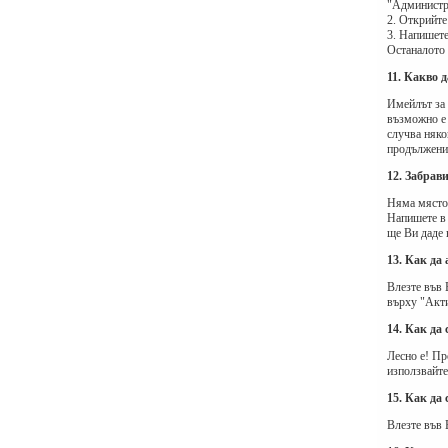
"Администра
2. Открийте
3. Напишете
Останалото 
11. Какво 
Имейлът за 
възможно е 
случва няко
продължение
12. Забрав
Няма място 
Напишете в 
ще Ви даде 
13. Как да
Влезте във 
върху "Акт
14. Как да 
Лесно е! Пр
използвайте
15. Как да
Влезте във 