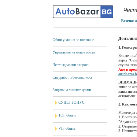
Чест
Всички 
Допълнит
Общи условия за ползване
1. Регистр
Управление на моите обяви
Влезте в са
върху "Създ
Често задавани въпроси
случва няко
Ако в прод
autobazar.b
Сигурност и безопастност
ВНИМАНИ
линка за ак
Защита на личните данни
кликване въ
активиране.
СУПЕР БОНУС
2. Как мога
Можете да с
TOP обяви
1. Влезте в
"Администра
2. Открийте
VIP обяви
3. Напишете