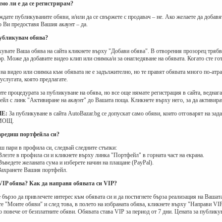
имо ли е да се регистрирам?
еждате публикуваните обяви, и/или да се свържете с продавач – не. Ако желаете да доба
о Ви предоставя Вашия акаунт – да.
публикувам обява?
кувате Ваша обява на сайта кликнете върху "Добави обява". В отворения прозорец трябва
р. Може да добавите видео клип или снимка/и за онагледяване на обявата. Когато сте г
на видео или снимка към обявата не е задължително, но те правят обявата много по-атр
услугата, която предлагате.
те процедурата за публикуване на обява, но все още нямате регистрация в сайта, веднаг
ейл с линк "Активиране на акаунт" до Вашата поща. Кликнете върху него, за да активират
Е:
За публикуване в сайта AutoBazar.bg се допускат само обяви, които отговарят на
ОМОЩ.
заредиш портфейла си?
иш пари в профила си, следвай следните стъпки:
Влезте в профила си и кликнете върху линка "Портфейл" в горната част на екрана.
Въведете желаната сума и изберете начин на плащане (PayPal).
Захранете Вашия портфейл.
 VIP обява? Как да направя обявата си VIP?
 бързо да привлечете интерес към обявата си и да постигнете бърза реализация на Вашата
те "Моите обяви" и след това, в полето на избраната обява, кликнете върху "Направи VIP
 повече от безплатните обяви. Обявата става VIP за период от 7 дни. Цената за публикув