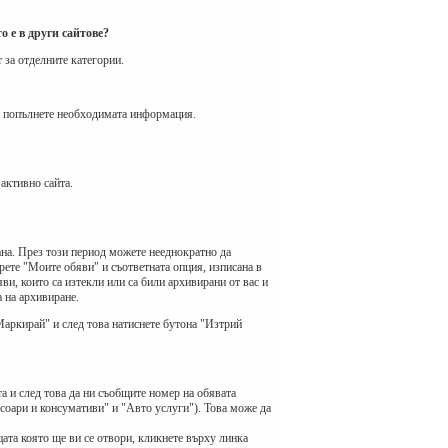
о е в други сайтове?
а отделните категории.
 и попълнете необходимата информация.
активно сайта.
ана. През този период можете нееднократно да
рете "Моите обяви" и съответната опция, изписана в
и, които са изтекли или са били архивирани от вас и
 на архивиране.
Маркирай" и след това натиснете бутона "Изтрий
а и след това да ни съобщите номер на обявата
есоари и консумативи" и "Авто услуги"). Това може да
цата която ще ви се отвори, кликнете върху линка