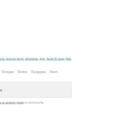
кола
,
коли на части
,
автопазар
,
ауто
,
базар бг коли
,
бмв
,
Пловдив
Плевен
Пазарджик
Ловеч
та
а за личните данни
на autobazar.bg