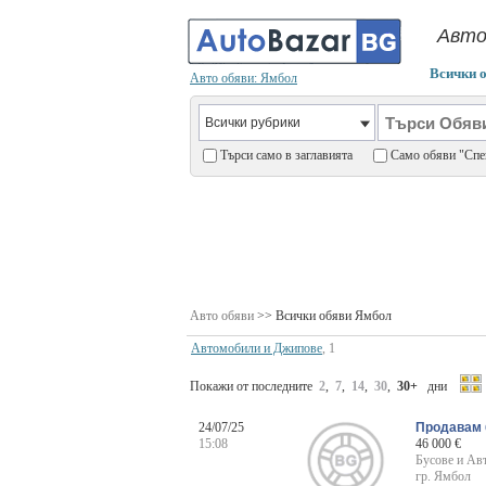
Авто
Всички 
Авто обяви: Ямбол
Търси само в заглавията
Само обяви "С
Авто обяви
>> Всички обяви Ямбол
Автомобили и Джипове
, 1
Покажи от последните
2
,
7
,
14
,
30
,
30+
дни
24/07/25
Продавам 
15:08
46 000 €
Бусове и Ав
гр. Ямбол