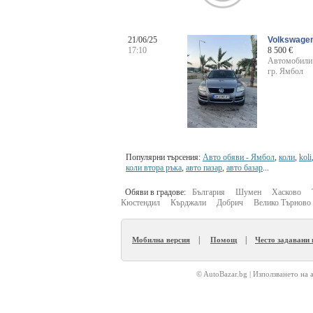
21/06/25
Volkswagen
17:10
8 500 €
Автомобили
гр. Ямбол
Популярни търсения:
Авто обяви - Ямбол
,
коли
,
koli
коли втора ръка
,
авто пазар
,
авто базар
...
Обяви в градове:
България
Шумен
Хасково
Кюстендил
Кърджали
Добрич
Велико Търново
|
|
Мобилна версия
Помощ
Често задавани
© AutoBazar.bg | Използването на 