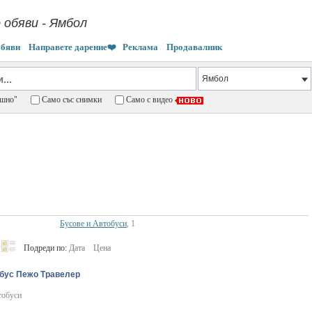
 обяви - Ямбол
обяви
Направете дарение❤️
Реклама
Продавалник
пешно"
Само със снимки
Само с видео
Бусове и Автобуси
, 1
Подреди по:
Дата
Цена
бус Пежо Травелер
тобуси