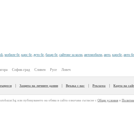
li
,
мобиле бг
,
карс бг
,
ауто бг
,
базар бг
,
сайтове за коли
,
автомобили
,
авто
,
карсбг
,
авто бг
агора
София-град
Сливен
Русе
Ловеч
|
|
|
|
 въпроси
Защита на личните данни
Връзка с нас
Реклама
Карта на сай
autobazar.bg или пубикуването на обява в сайта означава съгласие с
Общи условия
и
Политик