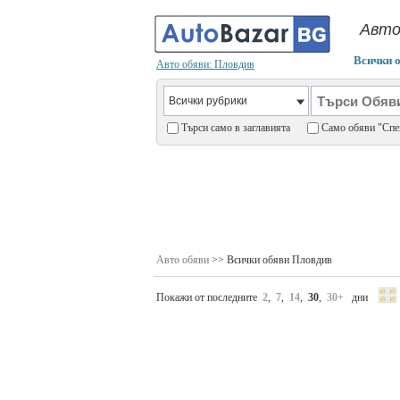
Авто
Всички 
Авто обяви: Пловдив
Търси само в заглавията
Само обяви "С
Авто обяви
>> Всички обяви Пловдив
Покажи от последните
2
,
7
,
14
,
30
,
30+
дни