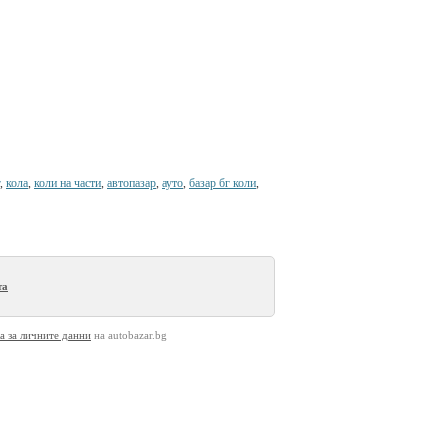
,
кола
,
коли на части
,
автопазар
,
ауто
,
базар бг коли
,
та
а за личните данни
на autobazar.bg