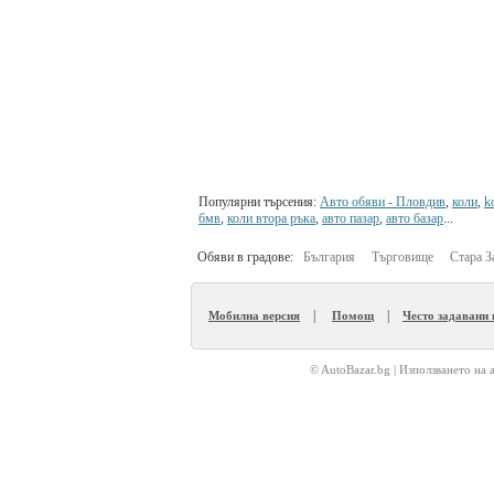
Популярни търсения:
Авто обяви - Пловдив
,
коли
,
ko
бмв
,
коли втора ръка
,
авто пазар
,
авто базар
...
Обяви в градове:
България
Търговище
Стара З
|
|
Мобилна версия
Помощ
Често задавани
© AutoBazar.bg | Използването на 