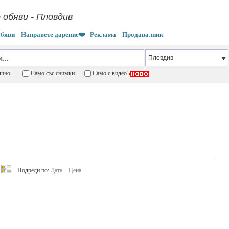
 обяви - Пловдив
обяви
Направете дарение❤️
Реклама
Продавалник
пешно"
Само със снимки
Само с видео
Подреди по:
Дата
Цена