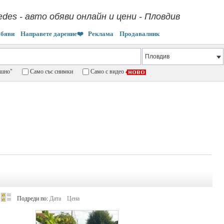
des - авто обяви онлайн и цени - Пловдив
обяви
Направете дарение❤️
Реклама
Продавалник
пешно"
Само със снимки
Само с видео
Подреди по:
Дата
Цена