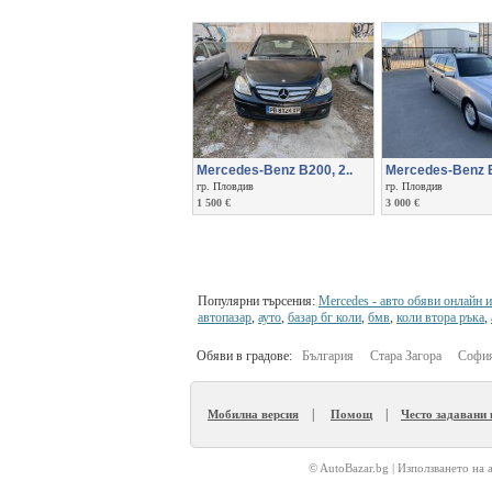
Mercedes-Benz B200, 2..
Mercedes-Benz E
гр. Пловдив
гр. Пловдив
1 500 €
3 000 €
Популярни търсения:
Mercedes - авто обяви онлайн 
автопазар
,
ауто
,
базар бг коли
,
бмв
,
коли втора ръка
,
Обяви в градове:
България
Стара Загора
София
|
|
Мобилна версия
Помощ
Често задавани
© AutoBazar.bg | Използването на 