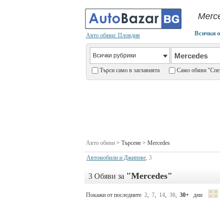
Merce
Всички 
Авто обяви: Пловдив
Търси само в заглавията
Само обяви "С
Авто обяви
> Търсене >
Mercedes
Автомобили и Джипове
, 3
"Mercedes"
3 Обяви за
Покажи от последните
2
,
7
,
14
,
30
,
30+
дни