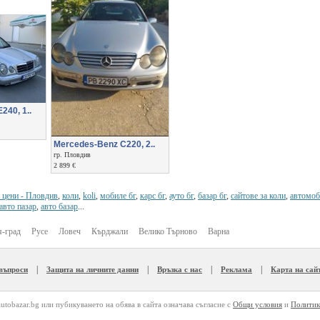
240, 1..
Mercedes-Benz C220, 2..
гр. Пловдив
2 899 €
и цени - Пловдив
,
коли
,
koli
,
мобиле бг
,
карс бг
,
ауто бг
,
базар бг
,
сайтове за коли
,
автомоб
авто пазар
,
авто базар
...
-град
Русе
Ловеч
Кърджали
Велико Търново
Варна
|
|
|
|
 въпроси
Защита на личните данни
Връзка с нас
Реклама
Карта на сай
autobazar.bg или пубикуването на обява в сайта означава съгласие с
Общи условия
и
Политик