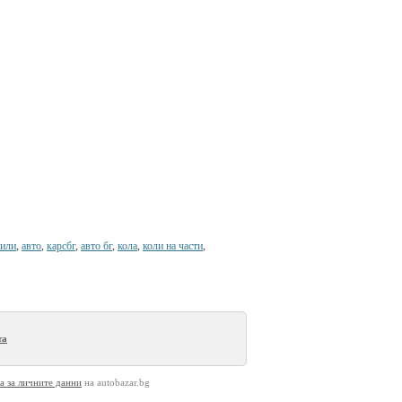
или
,
авто
,
карсбг
,
авто бг
,
кола
,
коли на части
,
та
а за личните данни
на autobazar.bg