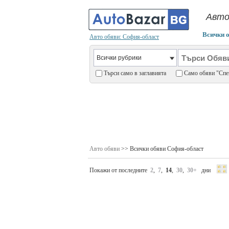
Авто
Всички 
Авто обяви: София-област
Търси само в заглавията
Само обяви "С
Авто обяви
>> Всички обяви София-област
Покажи от последните
2
,
7
,
14
,
30
,
30+
дни