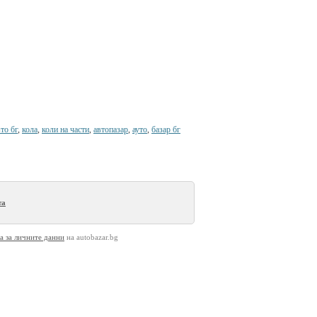
то бг
,
кола
,
коли на части
,
автопазар
,
ауто
,
базар бг
та
а за личните данни
на autobazar.bg