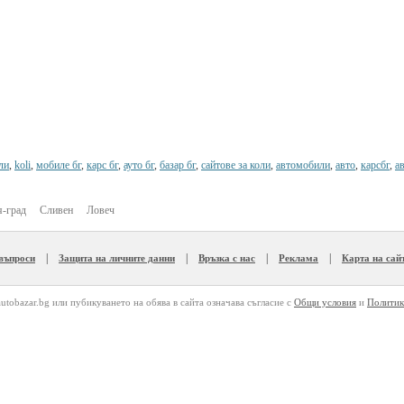
ли
,
koli
,
мобиле бг
,
карс бг
,
ауто бг
,
базар бг
,
сайтове за коли
,
автомобили
,
авто
,
карсбг
,
ав
-град
Сливен
Ловеч
|
|
|
|
 въпроси
Защита на личните данни
Връзка с нас
Реклама
Карта на сай
autobazar.bg или пубикуването на обява в сайта означава съгласие с
Общи условия
и
Политик