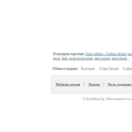
Популярни търсения:
Авто обяви - София-област
,
ко
коли
,
бмв
,
коли втора ръка
,
авто пазар
,
авто базар
...
Обяви в градове:
България
Стара Загора
София
|
|
Мобилна версия
Помощ
Често задавани
© AutoBazar.bg | Използването на 