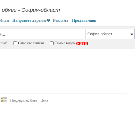
 обяви - София-област
обяви
Направете дарение❤️
Реклама
Продавалник
пешно"
Само със снимки
Само с видео
Подреди по:
Дата
Цена