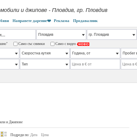
мобили и джипове - Пловдив, гр. Пловдив
обяви
Направете дарение❤️
Реклама
Продавалник
пешно"
Само със снимки
Само с видео
или и Джипове
Подреди по:
Дата
Цена