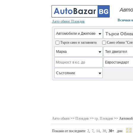
Авто
Всички 
Авто обяви: Пловдив
Търси само в заглавията
Само обяви "С
Авто обяви
>>
Пловдив
>>
гр. Пловдив
>> Автомоб
Покажи от последните
2
,
7
,
14
,
30
,
30+
дни