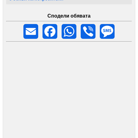
Сподели обявата
Email
Facebook
WhatsApp
Viber
Message