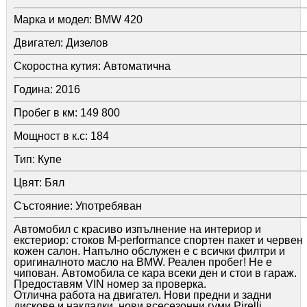
Марка и модел:
BMW 420
Двигател:
Дизелов
Скоростна кутия:
Автоматична
Година:
2016
Пробег в км:
149 800
Мощност в к.с:
184
Тип:
Купе
Цвят:
Бял
Състояние:
Употребяван
Автомобил с красиво изпълнение на интериор и
екстериор: стоков M-performance спортен пакет и червен
кожен салон. Напълно обслужен е с всички филтри и
оригиналното масло на BMW. Реален пробег! Не е
чипован. Автомобила се кара всеки ден и стои в гараж.
Предоставям VIN номер за проверка.
Отлична работа на двигател. Нови предни и задни
дискове и накладки, нови всесезонни гуми Pirelli.