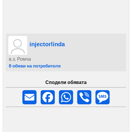
What are the three types of injector nozzles #Toyota
22560-30020 Valve ASSY Suction Control ?
What is a common rail nozzle #DENSO DCRS300980
Pressure Control Valve ?
What will faulty fuel nozzles most likely cause #Denso
DCRS300830 Common Rail System Pressure Control
Valve ?
injectorlinda
в.з. Ромча
8 обяви на потребителя
Сподели обявата
Email
Facebook
WhatsApp
Viber
Message