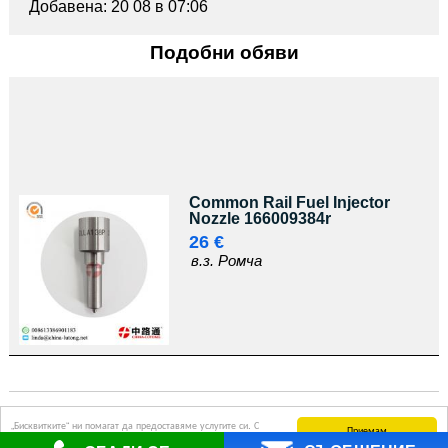
Добавена: 20 08 в 07:06
Подобни обяви
Common Rail Fuel Injector
Nozzle 166009384r
26 €
в.з. Ромча
© AutoBazar.bg -
Коли
„Бисквитките“ ни помагат да предоставяме услугите си. С
Приемам
Общи условия
Използвайки този сайт, Вие се съгласявате с
използването на услугите ни приемате, че можем да