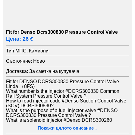
Fit for Denso Dcrs300830 Pressure Control Valve
Цена: 26 €
Тип МПС:
Камиони
Състояние:
Ново
Доставка:
За сметка на купувача
Fit for DENSO DCRS300830 Pressure Control Valve
Linda （8FS)
What number is the injector #DCRS300830 Common
Rail System Pressure Control Valve ?
How to read injector code #Denso Suction Control Valve
(SCV) DCRS300830?
What is the purpose of a fuel injector valve #DENSO
DCRS300830 Pressure Control Valve ?
What is a solenoid injector #Denso DCRS300260
Suction Control Valve (SCV) ?
Покажи цялото описание ↓
How to tell if a common rail injector is bad #Common Rail
SCV 2256030020 ?