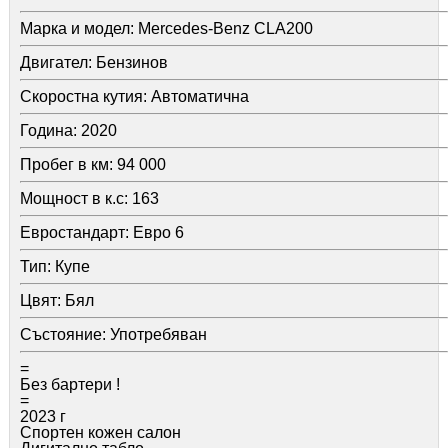
Марка и модел:
Mercedes-Benz CLA200
Двигател:
Бензинов
Скоростна кутия:
Автоматична
Година:
2020
Пробег в км:
94 000
Мощност в к.с:
163
Евростандарт:
Евро 6
Тип:
Купе
Цвят:
Бял
Състояние:
Употребяван
=
Без бартери !
=
2023 г
Спортен кожен салон