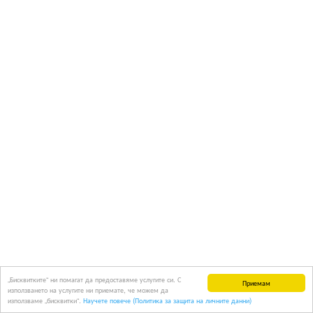
„Бисквитките“ ни помагат да предоставяме услугите си. С
Приемам
използването на услугите ни приемате, че можем да
използваме „бисквитки“.
Научете повече (Политика за защита на личните данни)